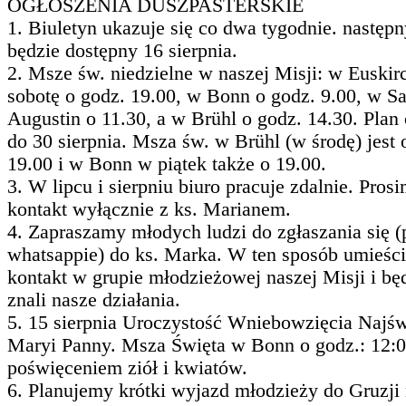
OGŁOSZENIA DUSZPASTERSKIE
1. Biuletyn ukazuje się co dwa tygodnie. następ
będzie dostępny 16 sierpnia.
2. Msze św. niedzielne w naszej Misji: w Euski
sobotę o godz. 19.00, w Bonn o godz. 9.00, w S
Augustin o 11.30, a w Brühl o godz. 14.30. Plan
do 30 sierpnia. Msza św. w Brühl (w środę) jest 
19.00 i w Bonn w piątek także o 19.00.
3. W lipcu i sierpniu biuro pracuje zdalnie. Pros
kontakt wyłącznie z ks. Marianem.
4. Zapraszamy młodych ludzi do zgłaszania się (
whatsappie) do ks. Marka. W ten sposób umieś
kontakt w grupie młodzieżowej naszej Misji i bę
znali nasze działania.
5. 15 sierpnia Uroczystość Wniebowzięcia Najśw
Maryi Panny. Msza Święta w Bonn o godz.: 12:0
poświęceniem ziół i kwiatów.
6. Planujemy krótki wyjazd młodzieży do Gruzji