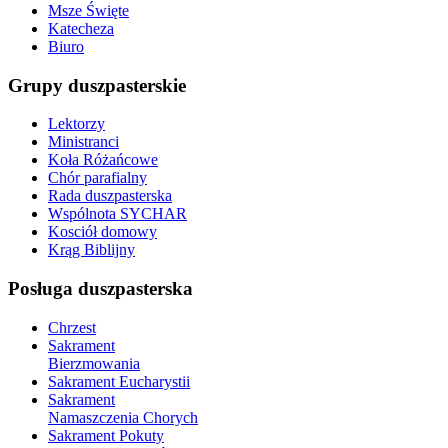
Msze Święte
Katecheza
Biuro
Grupy duszpasterskie
Lektorzy
Ministranci
Koła Różańcowe
Chór parafialny
Rada duszpasterska
Wspólnota SYCHAR
Kosciół domowy
Krąg Biblijny
Posługa duszpasterska
Chrzest
Sakrament
Bierzmowania
Sakrament Eucharystii
Sakrament
Namaszczenia Chorych
Sakrament Pokuty