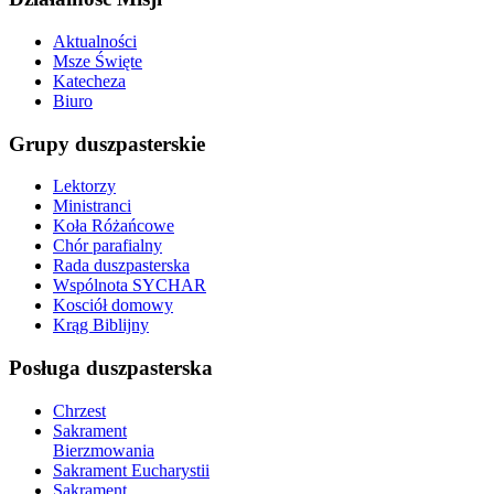
Aktualności
Msze Święte
Katecheza
Biuro
Grupy duszpasterskie
Lektorzy
Ministranci
Koła Różańcowe
Chór parafialny
Rada duszpasterska
Wspólnota SYCHAR
Kosciół domowy
Krąg Biblijny
Posługa duszpasterska
Chrzest
Sakrament
Bierzmowania
Sakrament Eucharystii
Sakrament