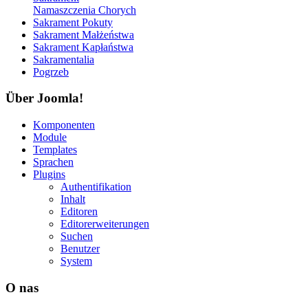
Namaszczenia Chorych
Sakrament Pokuty
Sakrament Małżeństwa
Sakrament Kapłaństwa
Sakramentalia
Pogrzeb
Über Joomla!
Komponenten
Module
Templates
Sprachen
Plugins
Authentifikation
Inhalt
Editoren
Editorerweiterungen
Suchen
Benutzer
System
O nas